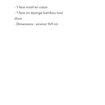
- 1 face motif en coton
- 1 face en éponge bambou tout
doux
- Dimensions : environ 9x9 cm
Grâce à ces lingettes, vous
participez au zéro déchets et
effectuez un premier geste pour
la planète.
Conseils d'entretien :
Lavage en machine à 30°
idéalement dans un filet