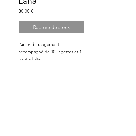
Lana
Prix
30,00 €
Rupture de stock
Panier de rangement
accompagné de 10 lingettes et 1
gant adulte.
Matières : Tissu imprimé coton et
fibre de bambou
© 2025 par Luova.