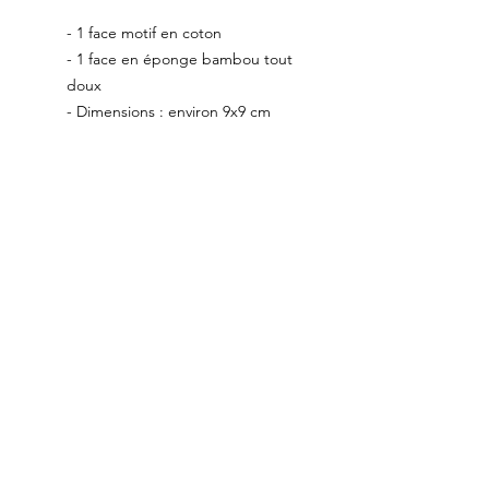
- 1 face motif en coton
- 1 face en éponge bambou tout
doux
- Dimensions : environ 9x9 cm
Grâce à ces lingettes, vous
participez au zéro déchets et
effectuez un premier geste pour
la planète.
Conseils d'entretien :
Lavage en machine à 30°
idéalement dans un filet