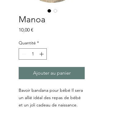
Manoa
Prix
10,00 €
Quantité
*
Ajouter au panier
Bavoir bandana pour bébé Il sera
un allié idéal des repas de bébé
et un joli cadeau de naissance.
- 1 face motif en coton
- 1 face en éponge bambou tout
doux