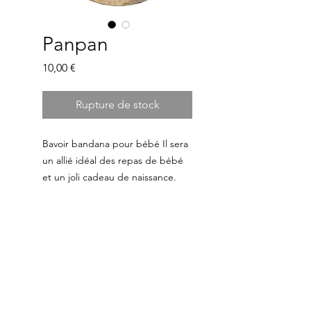
Panpan
Prix
10,00 €
Rupture de stock
Bavoir bandana pour bébé Il sera
un allié idéal des repas de bébé
et un joli cadeau de naissance.
- 1 face motif en coton
- 1 face en éponge bambou tout
doux
- Fermeture par bouton pression