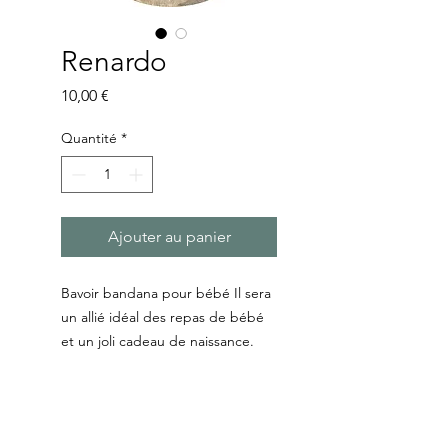
Renardo
Prix
10,00 €
Quantité
*
Ajouter au panier
Bavoir bandana pour bébé Il sera
un allié idéal des repas de bébé
et un joli cadeau de naissance.
- 1 face motif en coton
- 1 face en éponge bambou tout
doux