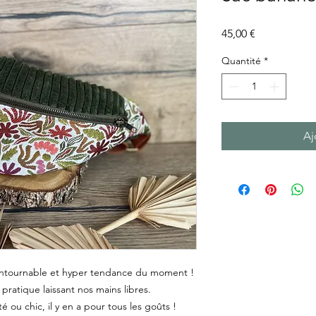
Prix
45,00 €
Quantité
*
Aj
contournable et hyper tendance du moment !
ratique laissant nos mains libres.
 ou chic, il y en a pour tous les goûts !