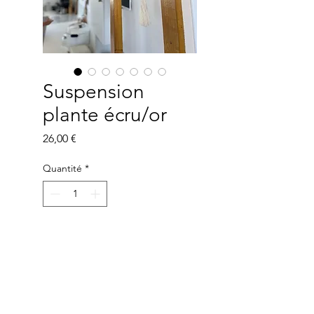
Suspension
plante écru/or
Prix
26,00 €
Quantité
*
Ajouter au panier
Suspension pour plante, écru et
or.
Longueur : 96cm