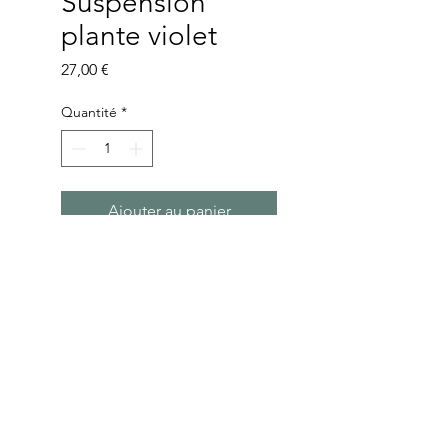
Suspension
plante violet
Prix
27,00 €
Quantité
*
Ajouter au panier
Suspension plante violette, avec
perles en bois.
Longueur : 126cm.
© 2025 par Luova.