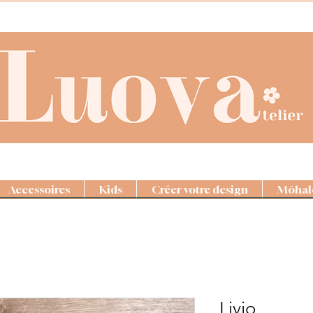
Accessoires
Kids
Créer votre design
Mōhal
Livio